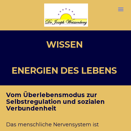
WISSEN 
ENERGIEN DES LEBENS 
Vom Überlebensmodus zur 
Selbstregulation und sozialen 
Verbundenheit
Das menschliche Nervensystem ist 